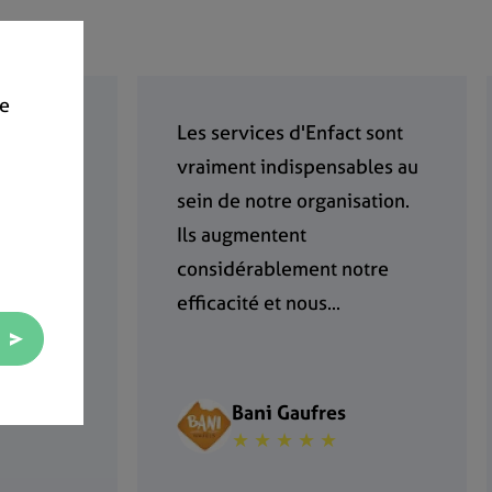
de
uis
Les services d'Enfact sont
r deux
vraiment indispensables au
ntes. Le
sein de notre organisation.
vivial,
Ils augmentent
considérablement notre
efficacité et nous...
nard
Bani Gaufres
★ ★ ★ ★ ★