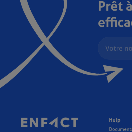
Prêt à
effic
Hulp
Documenta