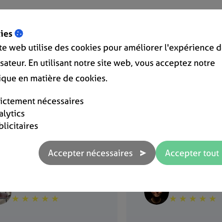
ies
ite web utilise des cookies pour améliorer l'expérience 
ile à utiliser, des
J'utilise EnFact dep
lisateur. En utilisant notre site web, vous acceptez notre
ctionnalités géniales, un
plusieurs mois pou
tique en matière de cookies.
vice d'assistance
entreprises différe
rictement nécessaires
icace, et un prix ...
logiciel est très con
alytics
royablement bas
très complet et très
blicitaires
abordable...
Alain Van Houtte
Stéphane Re
★ ★ ★ ★ ★
★ ★ ★ ★ ★