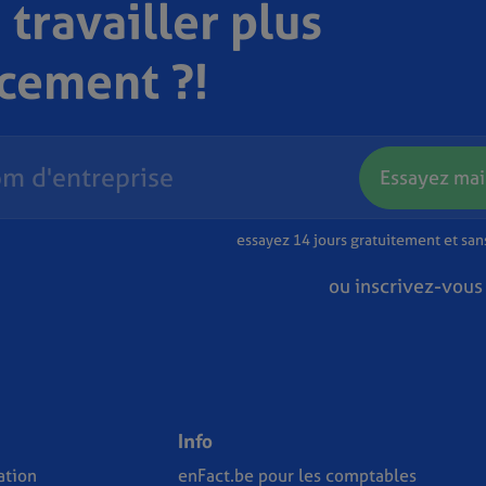
 travailler plus
acement ?!
Essayez mai
essayez 14 jours gratuitement et sa
ou inscrivez-vous
Info
tion
enFact.be pour les comptables