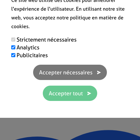
Ce site web utilise des cookies pour améliorer
...
l'expérience de l'utilisateur. En utilisant notre site
web, vous acceptez notre politique en matière de
cookies.
Strictement nécessaires
KHOSY Concepts
Danny
Analytics
★ ★ ★ ★ ★
★ ★ ★ 
Publicitaires