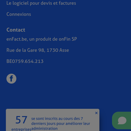
Le logiciel pour devis et factures
Connexions
Contact
enFact.be, un produit de onFin SP
Rue de la Gare 98, 1730 Asse
BE0759.654.213
Termes et conditions d'enFact
57
se sont inscrits au cours des 7
derniers jours pour améliorer leur
Accord de confidentialité (GDPR)
administration
entreprises